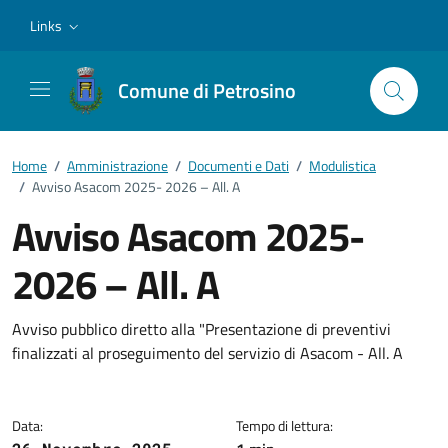
Vai ai contenuti
Vai al footer
Links
Comune di Petrosino
Home
/
Amministrazione
/
Documenti e Dati
/
Modulistica
/
Avviso Asacom 2025- 2026 – All. A
Avviso Asacom 2025-
2026 – All. A
Dettagli del documento
Avviso pubblico diretto alla "Presentazione di preventivi
finalizzati al proseguimento del servizio di Asacom - All. A
Data:
Tempo di lettura: