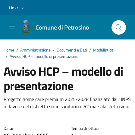
Vai ai contenuti
Vai al footer
Links
Comune di Petrosino
Home
/
Amministrazione
/
Documenti e Dati
/
Modulistica
/
Avviso HCP – modello di presentazione
Avviso HCP – modello di
presentazione
Dettagli del documento
Progetto home care premium 2025-2028 finanziato dall' INPS
in favore del distretto socio sanitario n.52 marsala-Petrosino.
Data:
Tempo di lettura: