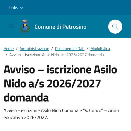
Vai ai contenuti
Vai al footer
Links
Comune di Petrosino
Home
/
Amministrazione
/
Documenti e Dati
/
Modulistica
/
Avviso – iscrizione Asilo Nido a/s 2026/2027 domanda
Avviso – iscrizione Asilo
Nido a/s 2026/2027
domanda
Dettagli del documento
Avviso - iscrizione Asilo Nido Comunale “V. Cuoco” – Anno
educativo 2026/2027.