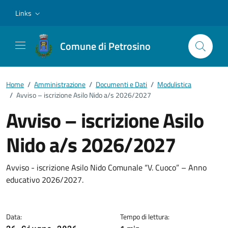
Vai ai contenuti
Vai al footer
Links
Comune di Petrosino
Home
/
Amministrazione
/
Documenti e Dati
/
Modulistica
/
Avviso – iscrizione Asilo Nido a/s 2026/2027
Avviso – iscrizione Asilo
Nido a/s 2026/2027
Dettagli del documento
Avviso - iscrizione Asilo Nido Comunale “V. Cuoco” – Anno
educativo 2026/2027.
Data:
Tempo di lettura: