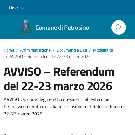
Vai ai contenuti
Vai al footer
Links
Comune di Petrosino
Home
/
Amministrazione
/
Documenti e Dati
/
Modulistica
/
AVVISO – Referendum del 22-23 marzo 2026
AVVISO – Referendum
del 22-23 marzo 2026
Dettagli del documento
AVVISO Opzione degli elettori residenti all'estero per
l'esercizio del voto in Italia in occasione del Referendum del
22-23 marzo 2026