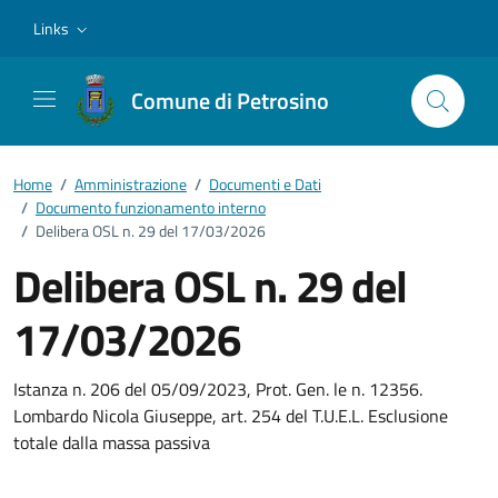
Vai ai contenuti
Vai al footer
Links
Comune di Petrosino
Home
/
Amministrazione
/
Documenti e Dati
/
Documento funzionamento interno
/
Delibera OSL n. 29 del 17/03/2026
Delibera OSL n. 29 del
17/03/2026
Dettagli del documento
Istanza n. 206 del 05/09/2023, Prot. Gen. le n. 12356.
Lombardo Nicola Giuseppe, art. 254 del T.U.E.L. Esclusione
totale dalla massa passiva