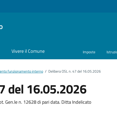
o
i
Vivere il Comune
Imposte
Istruz
nto funzionamento interno
/
Delibera OSL n. 47 del 16.05.2026
47 del 16.05.2026
ento
. Gen.le n. 12628 di pari data. Ditta Indelicato