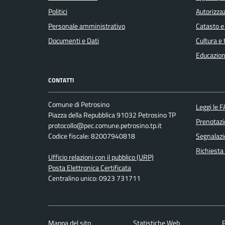
Politici
Autorizzaz
Personale amministrativo
Catasto e
Documenti e Dati
Cultura e
Educazion
CONTATTI
Comune di Petrosino
Leggi le 
Piazza della Repubblica 91032 Petrosino TP
Prenotaz
protocollo@pec.comune.petrosino.tp.it
Codice fiscale: 82007940818
Segnalazi
Richiesta
Ufficio relazioni con il pubblico (URP)
Posta Elettronica Certificata
Centralino unico: 0923 731711
Mappa del sito
Statistiche Web
P