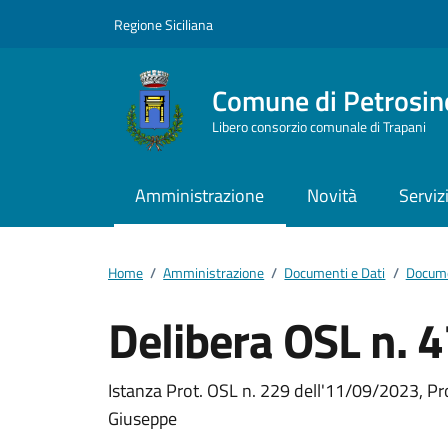
Vai ai contenuti
Vai al footer
Regione Siciliana
Comune di Petrosin
Libero consorzio comunale di Trapani
Amministrazione
Novità
Serviz
Home
/
Amministrazione
/
Documenti e Dati
/
Docume
Delibera OSL n. 
Dettagli del docum
Istanza Prot. OSL n. 229 dell'11/09/2023, Prot
Giuseppe