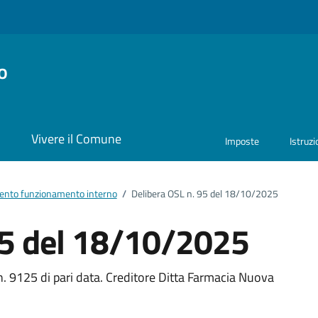
o
i
Vivere il Comune
Imposte
Istruz
nto funzionamento interno
/
Delibera OSL n. 95 del 18/10/2025
95 del 18/10/2025
ento
n. 9125 di pari data. Creditore Ditta Farmacia Nuova