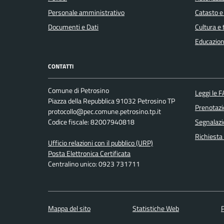
Personale amministrativo
Catasto e
Documenti e Dati
Cultura e
Educazion
CONTATTI
Comune di Petrosino
Leggi le 
Piazza della Repubblica 91032 Petrosino TP
Prenotaz
protocollo@pec.comune.petrosino.tp.it
Codice fiscale: 82007940818
Segnalazi
Richiesta
Ufficio relazioni con il pubblico (URP)
Posta Elettronica Certificata
Centralino unico: 0923 731711
Mappa del sito
Statistiche Web
P