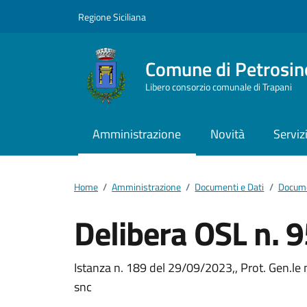
Vai ai contenuti
Vai al footer
Regione Siciliana
Comune di Petrosin
Libero consorzio comunale di Trapani
Amministrazione
Novità
Serviz
Home
/
Amministrazione
/
Documenti e Dati
/
Docume
Delibera OSL n. 
Dettagli del docum
Istanza n. 189 del 29/09/2023,, Prot. Gen.le 
snc