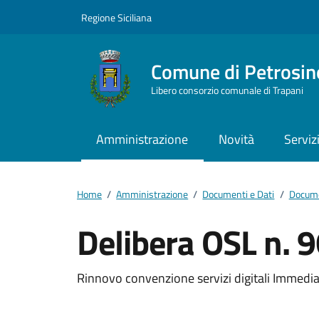
Vai ai contenuti
Vai al footer
Regione Siciliana
Comune di Petrosin
Libero consorzio comunale di Trapani
Amministrazione
Novità
Serviz
Home
/
Amministrazione
/
Documenti e Dati
/
Docume
Delibera OSL n. 
Dettagli del docum
Rinnovo convenzione servizi digitali Immedi