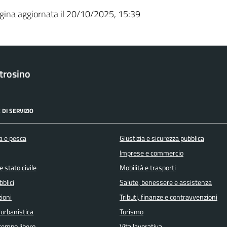
gina aggiornata il 20/10/2025, 15:39
trosino
 DI SERVIZIO
a e pesca
Giustizia e sicurezza pubblica
Imprese e commercio
 stato civile
Mobilità e trasporti
bblici
Salute, benessere e assistenza
ioni
Tributi, finanze e contravvenzioni
 urbanistica
Turismo
 tempo libero
Vita lavorativa