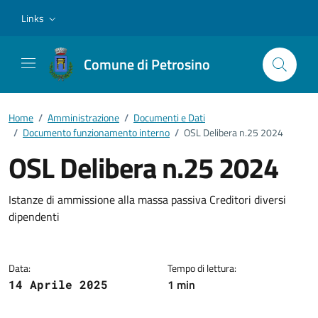
Vai ai contenuti
Vai al footer
Links
Comune di Petrosino
Home
/
Amministrazione
/
Documenti e Dati
/
Documento funzionamento interno
/
OSL Delibera n.25 2024
OSL Delibera n.25 2024
Dettagli del documento
Istanze di ammissione alla massa passiva Creditori diversi
dipendenti
Data:
Tempo di lettura:
1 min
14 Aprile 2025