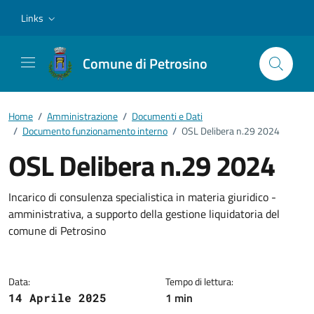
Vai ai contenuti
Vai al footer
Links
Comune di Petrosino
Home
/
Amministrazione
/
Documenti e Dati
/
Documento funzionamento interno
/
OSL Delibera n.29 2024
OSL Delibera n.29 2024
Dettagli del documento
Incarico di consulenza specialistica in materia giuridico -
amministrativa, a supporto della gestione liquidatoria del
comune di Petrosino
Data:
Tempo di lettura:
1 min
14 Aprile 2025