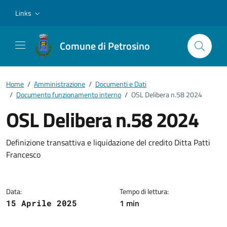
Vai ai contenuti
Vai al footer
Links
Comune di Petrosino
Home
/
Amministrazione
/
Documenti e Dati
/
Documento funzionamento interno
/
OSL Delibera n.58 2024
OSL Delibera n.58 2024
Dettagli del documento
Definizione transattiva e liquidazione del credito Ditta Patti
Francesco
Data:
Tempo di lettura:
1 min
15 Aprile 2025