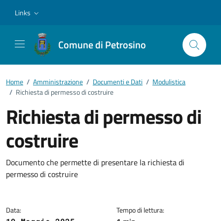
Vai ai contenuti
Vai al footer
Links
Comune di Petrosino
Home
/
Amministrazione
/
Documenti e Dati
/
Modulistica
/
Richiesta di permesso di costruire
Richiesta di permesso di
costruire
Dettagli del documento
Documento che permette di presentare la richiesta di
permesso di costruire
Data:
Tempo di lettura: