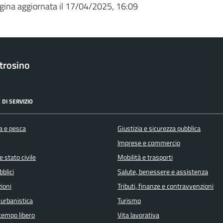
gina aggiornata il 17/04/2025, 16:09
trosino
 DI SERVIZIO
a e pesca
Giustizia e sicurezza pubblica
Imprese e commercio
 stato civile
Mobilità e trasporti
bblici
Salute, benessere e assistenza
ioni
Tributi, finanze e contravvenzioni
 urbanistica
Turismo
 tempo libero
Vita lavorativa