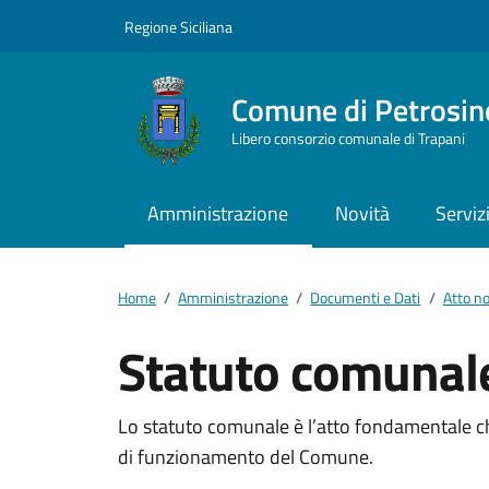
Vai ai contenuti
Vai al footer
Regione Siciliana
Comune di Petrosin
Libero consorzio comunale di Trapani
Amministrazione
Novità
Serviz
Home
/
Amministrazione
/
Documenti e Dati
/
Atto n
Statuto comunal
Dettagli del docum
Lo statuto comunale è l’atto fondamentale che
di funzionamento del Comune.