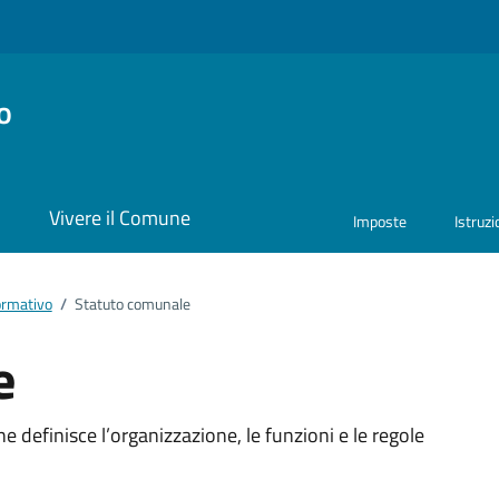
o
i
Vivere il Comune
Imposte
Istruz
ormativo
/
Statuto comunale
e
ento
 definisce l’organizzazione, le funzioni e le regole