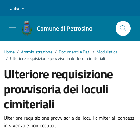
Vai ai contenuti
Vai al footer
Links
Comune di Petrosino
Home
/
Amministrazione
/
Documenti e Dati
/
Modulistica
/
Ulteriore requisizione provvisoria dei loculi cimiteriali
Ulteriore requisizione
provvisoria dei loculi
cimiteriali
Dettagli del documento
Ulteriore requisizione provvisoria dei loculi cimiteriali concessi
in vivenza e non occupati