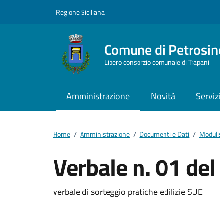
Vai ai contenuti
Vai al footer
Regione Siciliana
Comune di Petrosin
Libero consorzio comunale di Trapani
Amministrazione
Novità
Serviz
Home
/
Amministrazione
/
Documenti e Dati
/
Moduli
Verbale n. 01 del
Dettagli del docum
verbale di sorteggio pratiche edilizie SUE