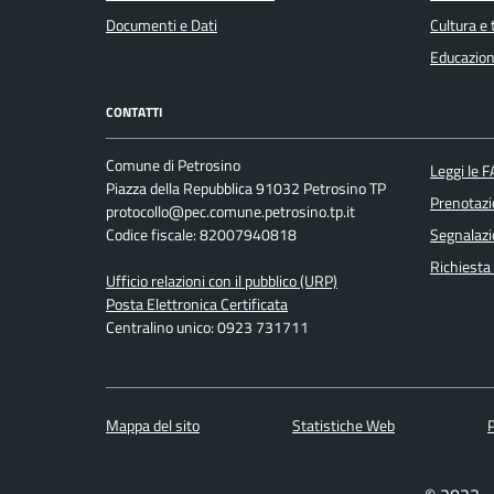
Documenti e Dati
Cultura e
Educazion
CONTATTI
Comune di Petrosino
Leggi le 
Piazza della Repubblica 91032 Petrosino TP
Prenotaz
protocollo@pec.comune.petrosino.tp.it
Codice fiscale: 82007940818
Segnalazi
Richiesta
Ufficio relazioni con il pubblico (URP)
Posta Elettronica Certificata
Centralino unico: 0923 731711
Mappa del sito
Statistiche Web
P