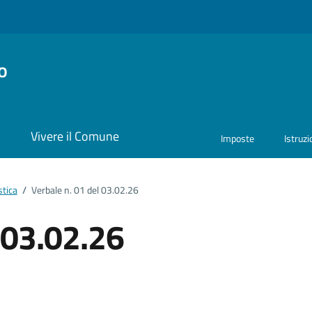
o
i
Vivere il Comune
Imposte
Istruz
stica
/
Verbale n. 01 del 03.02.26
 03.02.26
ento