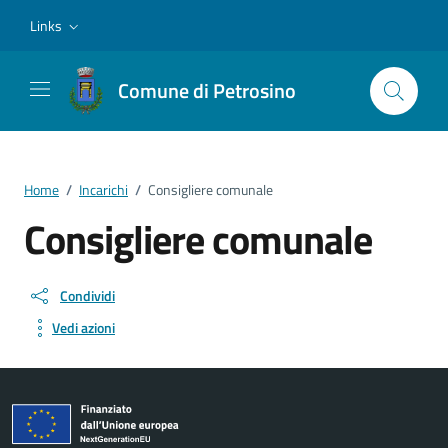
Vai ai contenuti
Vai al footer
Links
Comune di Petrosino
Home
/
Incarichi
/
Consigliere comunale
Consigliere comunale
Condividi
Vedi azioni