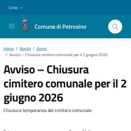
Vai ai contenuti
Vai al footer
Links
Comune di Petrosino
Home
/
Novità
/
Avvisi
/
Avviso – Chiusura cimitero comunale per il 2 giugno 2026
Avviso – Chiusura
cimitero comunale per il 2
giugno 2026
Dettagli della notizia
Chiusura temporanea del cimitero comunale