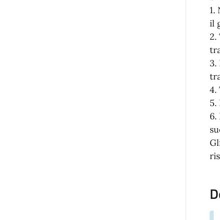
1.
il
2.
tr
3.
tr
4.
5.
6.
su
Gl
ri
D