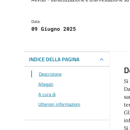
Dettagli della notizi
Data:
09 Giugno 2025
INDICE DELLA PAGINA
D
Descrizione
Si
Allegati
Da
A cura di
sa
Ulteriori informazioni
te
Gl
in
Si