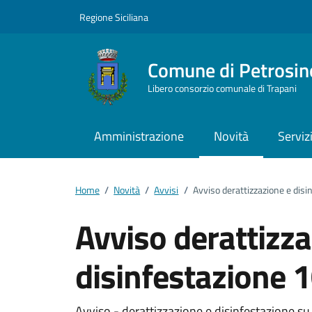
Vai ai contenuti
Vai al footer
Regione Siciliana
Comune di Petrosin
Libero consorzio comunale di Trapani
Amministrazione
Novità
Serviz
Home
/
Novità
/
Avvisi
/
Avviso derattizzazione e dis
Avviso derattizza
disinfestazione 
Avviso - derattizzazione e disinfestazione su 