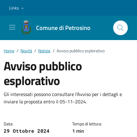
Vai ai contenuti
Vai al footer
Links
Comune di Petrosino
Home
/
Novità
/
Notizie
/
Avviso pubblico esplorativo
Avviso pubblico
esplorativo
Dettagli della notizia
Gli interessati possono consultare l'Avviso per i dettagli e
inviare la proposta entro il 05-11-2024.
Data:
Tempo di lettura:
1 min
29 Ottobre 2024