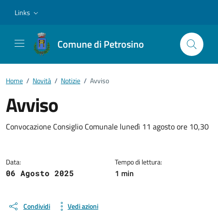
Vai ai contenuti
Vai al footer
Links
Comune di Petrosino
Home
/
Novità
/
Notizie
/
Avviso
Avviso
Dettagli della notizia
Convocazione Consiglio Comunale lunedì 11 agosto ore 10,30
Data:
Tempo di lettura:
1 min
06 Agosto 2025
Condividi
Vedi azioni