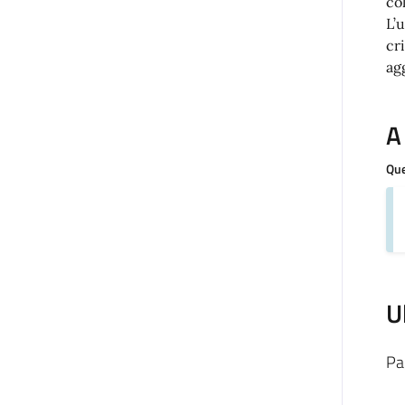
co
L’
cr
ag
A
Que
U
Pa