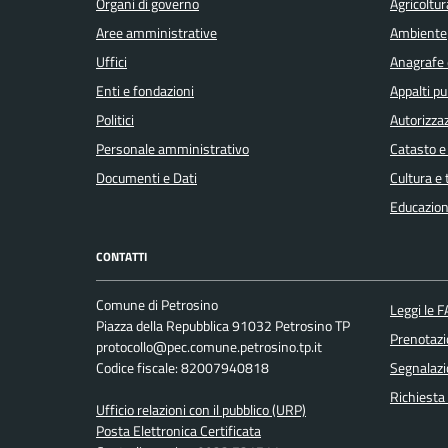
Organi di governo
Agricoltur
Covid-
Aree amministrative
Ambiente
19
Uffici
Anagrafe e
Enti e fondazioni
Appalti pu
Elezioni
Politici
Autorizzaz
Personale amministrativo
Catasto e
Energie
Documenti e Dati
Cultura e
rinnovabili
Educazion
CONTATTI
Estero
Comune di Petrosino
Leggi le 
Piazza della Repubblica 91032 Petrosino TP
Foreste
Prenotaz
protocollo@pec.comune.petrosino.tp.it
Codice fiscale: 82007940818
Segnalazi
Formazione
Richiesta
Ufficio relazioni con il pubblico (URP)
professionale
Posta Elettronica Certificata