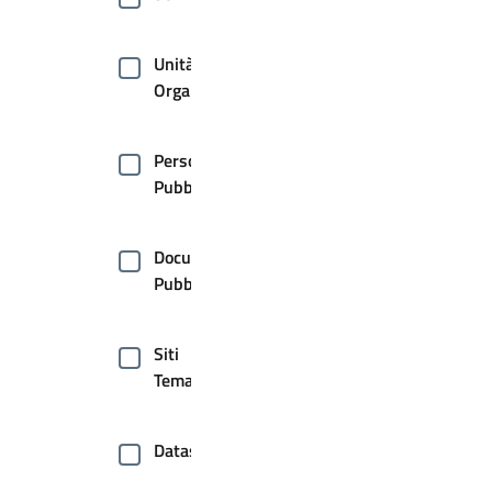
Unità
Organizzative
Persone
Pubbliche
Documenti
Pubblici
Siti
Tematici
Dataset