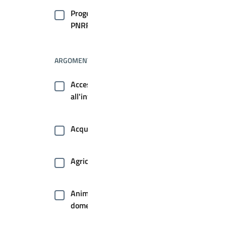
Progetti
PNRR
ARGOMENTI
Accesso
all'informazione
Acqua
Agricoltura
Animale
domestico