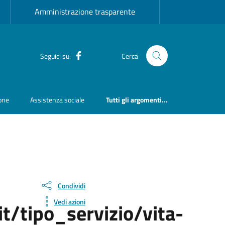
Amministrazione trasparente
Seguici su:
Cerca
Facebook
ione
Assistenza sociale
Tutti gli argomenti...
Condividi
Vedi azioni
it/tipo_servizio/vita-