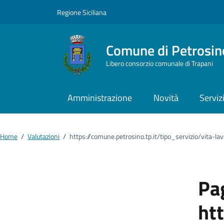
Vai ai contenuti
Vai al footer
Regione Siciliana
Comune di Petrosin
Libero consorzio comunale di Trapani
Amministrazione
Novità
Serviz
Home
/
Valutazioni
/
https://comune.petrosino.tp.it/tipo_servizio/vita-lav
Pag
htt