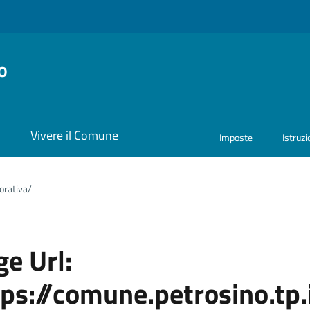
o
i
Vivere il Comune
Imposte
Istruz
orativa/
e Url:
ps://comune.petrosino.tp.