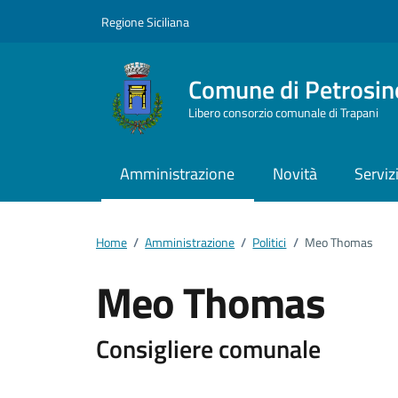
Vai ai contenuti
Vai al footer
Regione Siciliana
Comune di Petrosin
Libero consorzio comunale di Trapani
Amministrazione
Novità
Serviz
Home
/
Amministrazione
/
Politici
/
Meo Thomas
Meo Thomas
Dettagli della pers
Consigliere comunale