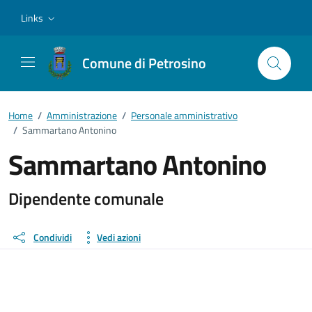
Vai ai contenuti
Vai al footer
Links
Comune di Petrosino
Home
/
Amministrazione
/
Personale amministrativo
/
Sammartano Antonino
Sammartano Antonino
Dettagli della persona
Dipendente comunale
Condividi
Vedi azioni