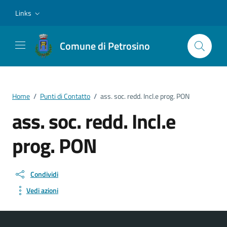
Vai ai contenuti
Vai al footer
Links
Comune di Petrosino
Home
/
Punti di Contatto
/
ass. soc. redd. Incl.e prog. PON
ass. soc. redd. Incl.e
prog. PON
Condividi
Vedi azioni