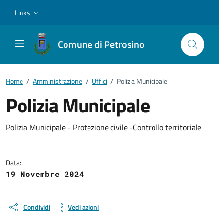
Vai ai contenuti
Vai al footer
Links
Comune di Petrosino
Home
/
Amministrazione
/
Uffici
/
Polizia Municipale
Polizia Municipale
Dettagli della notizia
Polizia Municipale - Protezione civile -Controllo territoriale
Data:
19 Novembre 2024
Condividi
Vedi azioni