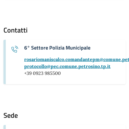
Contatti
6° Settore Polizia Municipale
rosariomaniscalco.comandantepm@comune.petr
protocollo@pec.comune.petrosino.tp.it
+39 0923 985500
Sede