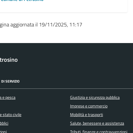
gina aggiornata il 19/11/2025, 11:17
trosino
 DI SERVIZIO
a e pesca
Giustizia e sicurezza pubblica
Imprese e commercio
 stato civile
Mobilità e trasporti
bblici
Salute, benessere e assistenza
ioni
Tributi, finanze e contravvenzioni