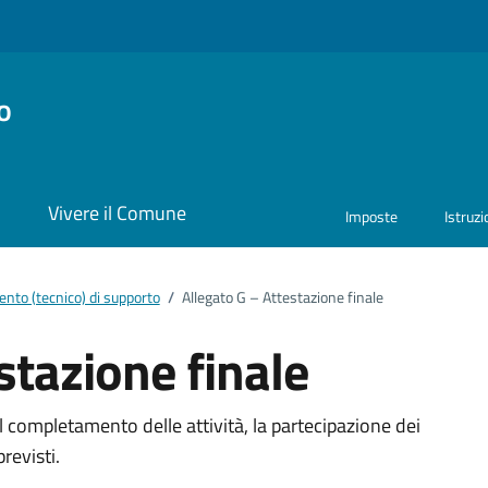
o
i
Vivere il Comune
Imposte
Istruz
nto (tecnico) di supporto
/
Allegato G – Attestazione finale
stazione finale
ento
il completamento delle attività, la partecipazione dei
revisti.