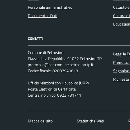
Personale amministrativo
Catasto e
Documenti e Dati
Cultura e
Educazion
CONTATTI
Comune di Petrosino
Leggi le 
Piazza della Repubblica 91032 Petrosino TP
Prenotaz
protocollo@pec.comune.petrosino.tp.it
Codice fiscale: 82007940818
Segnalazi
Richiesta
Ufficio relazioni con il pubblico (URP)
Posta Elettronica Certificata
Centralino unico: 0923 731711
Mappa del sito
Statistiche Web
P