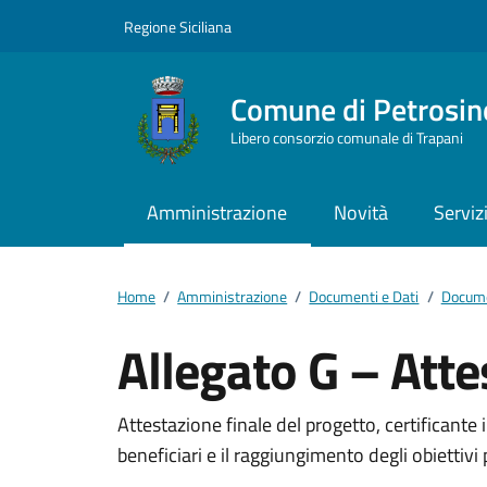
Vai ai contenuti
Vai al footer
Regione Siciliana
Comune di Petrosin
Libero consorzio comunale di Trapani
Amministrazione
Novità
Serviz
Home
/
Amministrazione
/
Documenti e Dati
/
Docume
Allegato G – Atte
Dettagli del docum
Attestazione finale del progetto, certificante 
beneficiari e il raggiungimento degli obiettivi p